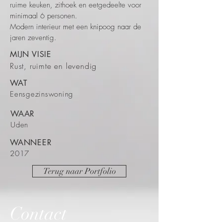
ruime keuken, zithoek en eetgedeelte voor
minimaal 6 personen.
Modern interieur met een knipoog naar de
jaren zeventig.
MIJN VISIE
Rust, ruimte en levendig
WAT
Eensgezinswoning
WAAR
Uden
WANNEER
2017
Terug naar Portfolio
Contact