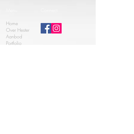
Menu
Connect
Home
Over Hester
Aanbod
Portfolio
Over 't huis
Cadeaubon
Inspiratie
Algemene voorwaarden
Contact
DNR 2011
Openingstijden
Grote Maote 102, 7123 CG Aalten
+31 6 20939744
info@thuis-ios.nl
Kvk nr.:
75490587